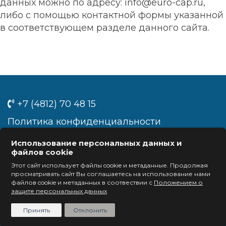
данных можно по адресу:
info
@
euro
-
cap
.
ru
,
либо с помощью контактной формы указанной
в соответствующем разделе данного сайта.
+7 (4812) 70 48 15
Политика конфиденциальности
info@euro-cap.ru
Использование персональных данных и
файлов cookie
Задать вопрос
Этот сайт использует файлы cookie и метаданные. Продолжая
просматривать сайт Вы соглашаетесь на использование нами
файлов cookie и метаданных в соотвествии с
Положением о
EURO-CAP – 2021
защите персональных данных
Разработка сайта – ninesquares.ru
Принять
Отклонить