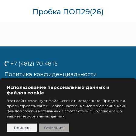
Пробка ПОП29(26)
+7 (4812) 70 48 15
Политика конфиденциальности
info@euro-cap.ru
Использование персональных данных и
файлов cookie
Задать вопрос
Этот сайт использует файлы cookie и метаданные. Продолжая
просматривать сайт Вы соглашаетесь на использование нами
файлов cookie и метаданных в соотвествии с
Положением о
EURO-CAP – 2021
защите персональных данных
Разработка сайта – ninesquares.ru
Принять
Отклонить