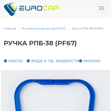
Перейти
к
Tog
основному
navi
содержанию
Главная
Колпачки и ручки (для ПЭТ)
Ручка РПБ-38 (PF67)
РУЧКА РПБ-38 (PF67)
масло
вода и пр. жидкости
молоко
Image
Image
Image
Image